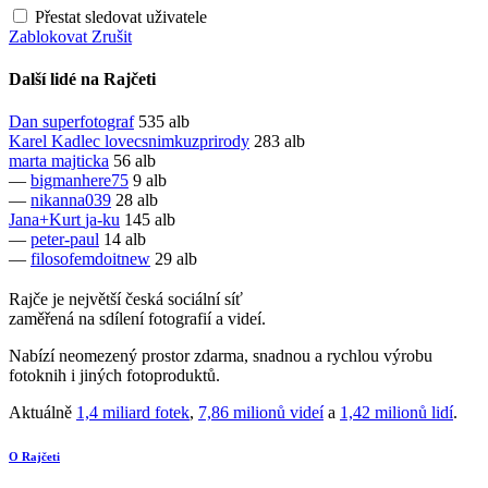
Přestat sledovat uživatele
Zablokovat
Zrušit
Další lidé na Rajčeti
Dan
superfotograf
535 alb
Karel Kadlec
lovecsnimkuzprirody
283 alb
marta
majticka
56 alb
—
bigmanhere75
9 alb
—
nikanna039
28 alb
Jana+Kurt
ja-ku
145 alb
—
peter-paul
14 alb
—
filosofemdoitnew
29 alb
Rajče je největší česká sociální síť
zaměřená na sdílení fotografií a videí.
Nabízí neomezený prostor zdarma, snadnou a rychlou výrobu
fotoknih i jiných fotoproduktů.
Aktuálně
1,4 miliard fotek
,
7,86 milionů videí
a
1,42 milionů lidí
.
O Rajčeti