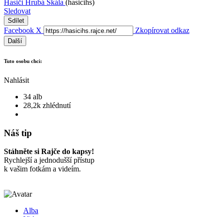
Hasiči Hrubá Skála
(hasicihs)
Sledovat
Sdílet
Facebook
X
Zkopírovat odkaz
Další
Tuto osobu chci:
Nahlásit
34 alb
28,2k zhlédnutí
Náš tip
Stáhněte si Rajče do kapsy!
Rychlejší a jednodušší přístup
k vašim fotkám a videím.
Alba