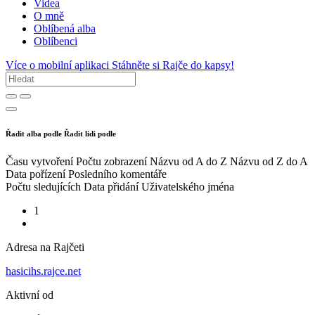
Videa
O mně
Oblíbená alba
Oblíbenci
Více o mobilní aplikaci
Stáhněte si Rajče do kapsy!
Řadit alba podle
Řadit lidi podle
Času vytvoření
Počtu zobrazení
Názvu od A do Z
Názvu od Z do A
Data pořízení
Posledního komentáře
Počtu sledujících
Data přidání
Uživatelského jména
1
Adresa na Rajčeti
hasicihs.rajce.net
Aktivní od